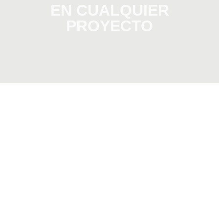
EN CUALQUIER
PROYECTO
Efectos
Revista
Especiales
Recetarios
Rifa
Newsletter
Raspa y Gana
Press Kit
Flyer
Brochure
Labels
Poster
Dangler
Catálogo