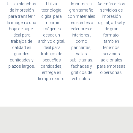
Utiliza planchas
Utiliza
Imprime en
Además de los
de impresión
tecnología
gran tamaño
servicios de
para transferir
digital para
con materiales
impresión
la imagen a una
imprimir
resistentes a
digital, offset y
hoja de papel.
imágenes
exteriores e
de gran
Ideal para
desde un
interiores.,
formato,
trabajos de
archivo digital.
como
también
calidad en
Ideal para
pancartas,
tenemos
grandes
trabajos de
vallas
servicios
cantidades y
pequeñas
publicitarias,
adicionales
plazos largos.
cantidades,
fachadas y
para empresas
entrega en
gráficos de
o personas.
tiempo record.
vehículos.
Estamos listos para ayudarlo